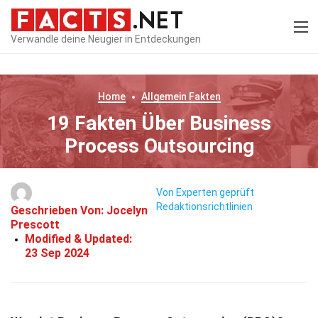
Verwandle deine Neugier in Entdeckungen
Home
Allgemein
Fakten
19 Fakten Über Business
Process Outsourcing
Von Experten geprüft
Redaktionsrichtlinien
Geschrieben Von:
Jocelyn
Prescott
Modified & Updated:
23 Sep 2024