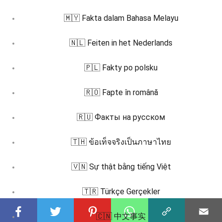
🇲🇾 Fakta dalam Bahasa Melayu
🇳🇱 Feiten in het Nederlands
🇵🇱 Fakty po polsku
🇷🇴 Fapte în română
🇷🇺 Факты на русском
🇹🇭 ข้อเท็จจริงเป็นภาษาไทย
🇻🇳 Sự thật bằng tiếng Việt
🇹🇷 Türkçe Gerçekler
🇨🇳 中文事实