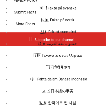
Privacy Policy
🇸🇪 Fakta på svenska
Submit Facts
🇳🇴 Fakta på norsk
More Facts
🇫🇮 Faktat suomeksi
Subscribe to our channel
🇸🇦 حقائق باللغة العربية
🇬🇷 Γεγονότα στα ελληνικά
🇮🇳 हिंदी में तथ्य
🇮🇩 Fakta dalam Bahasa Indonesia
🇯🇵 日本語の事実
🇰🇷 한국어로 된 사실