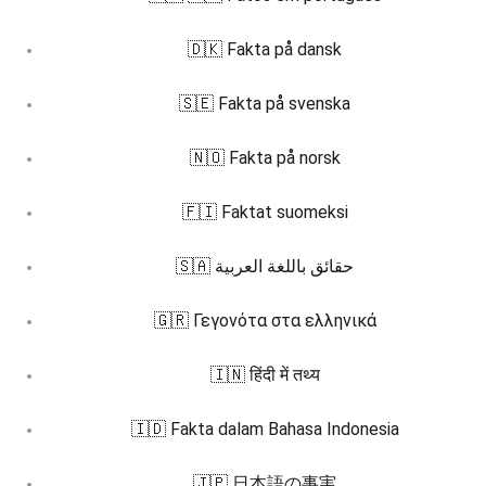
🇩🇰 Fakta på dansk
🇸🇪 Fakta på svenska
🇳🇴 Fakta på norsk
🇫🇮 Faktat suomeksi
🇸🇦 حقائق باللغة العربية
🇬🇷 Γεγονότα στα ελληνικά
🇮🇳 हिंदी में तथ्य
🇮🇩 Fakta dalam Bahasa Indonesia
🇯🇵 日本語の事実