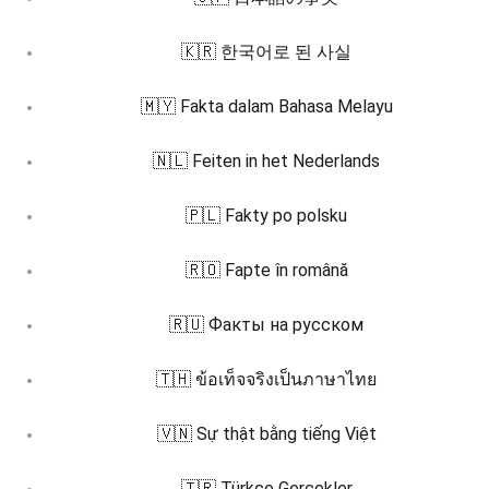
🇰🇷 한국어로 된 사실
🇲🇾 Fakta dalam Bahasa Melayu
🇳🇱 Feiten in het Nederlands
🇵🇱 Fakty po polsku
🇷🇴 Fapte în română
🇷🇺 Факты на русском
🇹🇭 ข้อเท็จจริงเป็นภาษาไทย
🇻🇳 Sự thật bằng tiếng Việt
🇹🇷 Türkçe Gerçekler