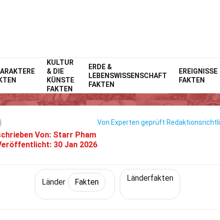
KULTUR
Home
Welt
ERDE &
Fakten
Länder
Fakten
ARAKTERE
& DIE
EREIGNISSE
LEBENSWISSENSCHAFT
KTEN
KÜNSTE
FAKTEN
31 Fakten Über Sambia
FAKTEN
FAKTEN
Von Experten geprüft
Redaktionsrichtl
chrieben Von:
Starr Pham
Veröffentlicht:
30 Jan 2026
Länderfakten
Länder
Fakten