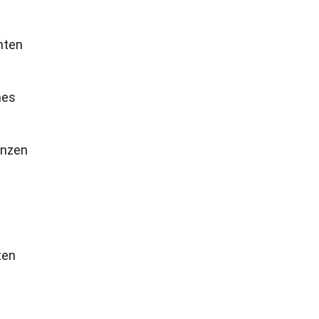
mten
nes
anzen
ten