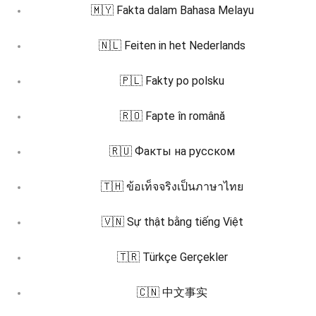
🇲🇾 Fakta dalam Bahasa Melayu
🇳🇱 Feiten in het Nederlands
🇵🇱 Fakty po polsku
🇷🇴 Fapte în română
🇷🇺 Факты на русском
🇹🇭 ข้อเท็จจริงเป็นภาษาไทย
🇻🇳 Sự thật bằng tiếng Việt
🇹🇷 Türkçe Gerçekler
🇨🇳 中文事实