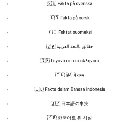
🇸🇪 Fakta på svenska
🇳🇴 Fakta på norsk
🇫🇮 Faktat suomeksi
🇸🇦 حقائق باللغة العربية
🇬🇷 Γεγονότα στα ελληνικά
🇮🇳 हिंदी में तथ्य
🇮🇩 Fakta dalam Bahasa Indonesia
🇯🇵 日本語の事実
🇰🇷 한국어로 된 사실