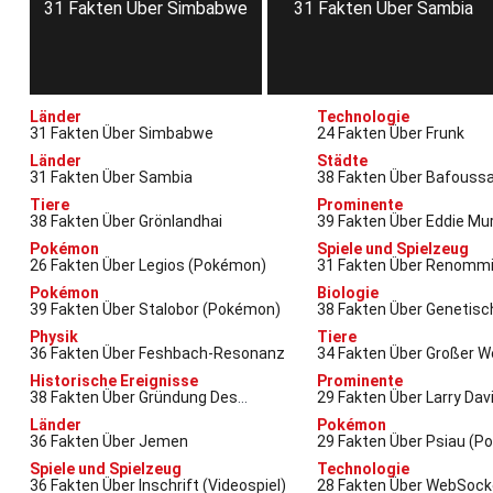
g
31 Fakten Über Simbabwe
31 Fakten Über Sambia
Länder
Technologie
31 Fakten Über Simbabwe
24 Fakten Über Frunk
Länder
Städte
31 Fakten Über Sambia
38 Fakten Über Bafous
Tiere
Prominente
38 Fakten Über Grönlandhai
39 Fakten Über Eddie Mu
Pokémon
Spiele und Spielzeug
26 Fakten Über Legios (Pokémon)
31 Fakten Über Renommi
Entdecker (Videospiel)
Pokémon
Biologie
39 Fakten Über Stalobor (Pokémon)
38 Fakten Über Genetisc
Physik
Tiere
36 Fakten Über Feshbach-Resonanz
34 Fakten Über Großer W
Historische Ereignisse
Prominente
38 Fakten Über Gründung Des
29 Fakten Über Larry Dav
Staates Israel
Länder
Pokémon
36 Fakten Über Jemen
29 Fakten Über Psiau (
Spiele und Spielzeug
Technologie
36 Fakten Über Inschrift (Videospiel)
28 Fakten Über WebSock