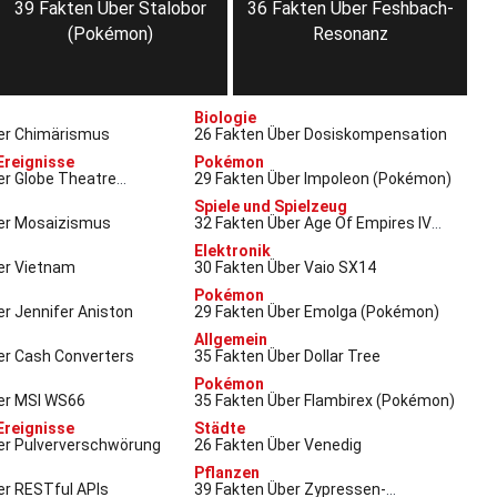
39 Fakten Über Stalobor
36 Fakten Über Feshbach-
(Pokémon)
Resonanz
Biologie
er Chimärismus
26 Fakten Über Dosiskompensation
Ereignisse
Pokémon
er Globe Theatre
29 Fakten Über Impoleon (Pokémon)
Spiele und Spielzeug
er Mosaizismus
32 Fakten Über Age Of Empires IV
(Videospiel)
Elektronik
er Vietnam
30 Fakten Über Vaio SX14
Pokémon
er Jennifer Aniston
29 Fakten Über Emolga (Pokémon)
Allgemein
er Cash Converters
35 Fakten Über Dollar Tree
Pokémon
er MSI WS66
35 Fakten Über Flambirex (Pokémon)
Ereignisse
Städte
er Pulververschwörung
26 Fakten Über Venedig
Pflanzen
er RESTful APIs
39 Fakten Über Zypressen-