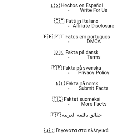
🇪🇸 Hechos en Español
Write For Us
🇮🇹 Fatti in Italiano
Affiliate Disclosure
🇧🇷 🇵🇹 Fatos em português
DMCA
🇩🇰 Fakta på dansk
Terms
🇸🇪 Fakta på svenska
Privacy Policy
🇳🇴 Fakta på norsk
Submit Facts
🇫🇮 Faktat suomeksi
More Facts
🇸🇦 حقائق باللغة العربية
🇬🇷 Γεγονότα στα ελληνικά