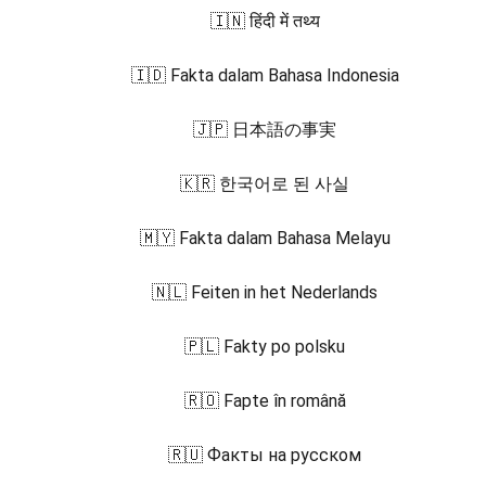
🇮🇳 हिंदी में तथ्य
🇮🇩 Fakta dalam Bahasa Indonesia
🇯🇵 日本語の事実
🇰🇷 한국어로 된 사실
🇲🇾 Fakta dalam Bahasa Melayu
🇳🇱 Feiten in het Nederlands
🇵🇱 Fakty po polsku
🇷🇴 Fapte în română
🇷🇺 Факты на русском