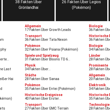
38 Fakten Über
26 Fakten Über Legios
Grönlandhai
(Pokémon)
Allgemein
Biologie
17 Fakten Über Growth Leads
36 Fakten Üb
Transport
Historische 
sam
36 Fakten Über Tata Nexon
36 Fakten Üb
Eröffnet
Pokémon
Biologie
rphy
32 Fakten Über Psiana (Pokémon)
34 Fakten Üb
Spiele und Spielzeug
Länder
erte
31 Fakten Über Bloons TD 6
28 Fakten Üb
(Videospiel)
Physik
Prominente
he Last
34 Fakten Über
28 Fakten Üb
Valenzbindungstheorie
Städte
Allgemein
eißer Hai
28 Fakten Über Sanaa
20 Fakten Üb
Pokémon
Elektronik
id
35 Fakten Über Entei (Pokémon)
34 Fakten Üb
Historische Ereignisse
Historische 
Pokémon)
40 Fakten Über Erster
35 Fakten Üb
Kontinentalkongress
Transport
Technologie
ets
27 Fakten Über GMC Terrain
28 Fakten Üb