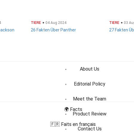
4
TIERE
04 Aug 2024
TIERE
03 Au
Jackson
26 Fakten Über Panther
27 Fakten Üb
About Us
Editorial Policy
Meet the Team
🌍 Facts
Product Review
🇫🇷 Faits en français
Contact Us