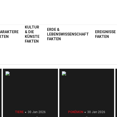
KULTUR
ERDE &
ARAKTERE
& DIE
EREIGNISSE
LEBENSWISSENSCHAFT
KTEN
KÜNSTE
FAKTEN
FAKTEN
FAKTEN
TIERE
30 Jan 2026
POKÉMON
30 Jan 2026