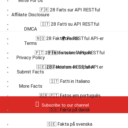
Write For Us
🇫🇷 28 Faits sur API RESTful
Affiliate Disclosure
🇮🇹 28 Fatti su API RESTful
DMCA
🇳🇴 28 Fakta om RESTful API-er
🌍 Facts
Terms
🇵🇹 28 Fatos sobre APIs RESTful
🇫🇷 Faits en français
Privacy Policy
🇸🇪 28 Fakta om RESTful API:er
🇪🇸 Hechos en Español
Submit Facts
🇮🇹 Fatti in Italiano
More Facts
🇧🇷 🇵🇹 Fatos em português
Subscribe to our channel
🇩🇰 Fakta på dansk
🇸🇪 Fakta på svenska