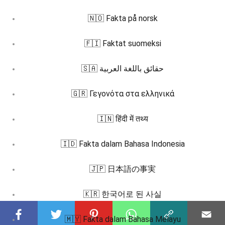
🇳🇴 Fakta på norsk
🇫🇮 Faktat suomeksi
🇸🇦 حقائق باللغة العربية
🇬🇷 Γεγονότα στα ελληνικά
🇮🇳 हिंदी में तथ्य
🇮🇩 Fakta dalam Bahasa Indonesia
🇯🇵 日本語の事実
🇰🇷 한국어로 된 사실
🇲🇾 Fakta dalam Bahasa Melayu