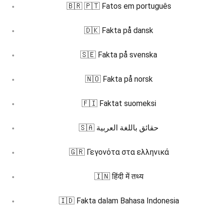
🇧🇷 🇵🇹 Fatos em português
🇩🇰 Fakta på dansk
🇸🇪 Fakta på svenska
🇳🇴 Fakta på norsk
🇫🇮 Faktat suomeksi
🇸🇦 حقائق باللغة العربية
🇬🇷 Γεγονότα στα ελληνικά
🇮🇳 हिंदी में तथ्य
🇮🇩 Fakta dalam Bahasa Indonesia