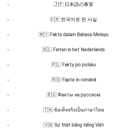
🇯🇵 日本語の事実
🇰🇷 한국어로 된 사실
🇲🇾 Fakta dalam Bahasa Melayu
🇳🇱 Feiten in het Nederlands
🇵🇱 Fakty po polsku
🇷🇴 Fapte în română
🇷🇺 Факты на русском
🇹🇭 ข้อเท็จจริงเป็นภาษาไทย
🇻🇳 Sự thật bằng tiếng Việt