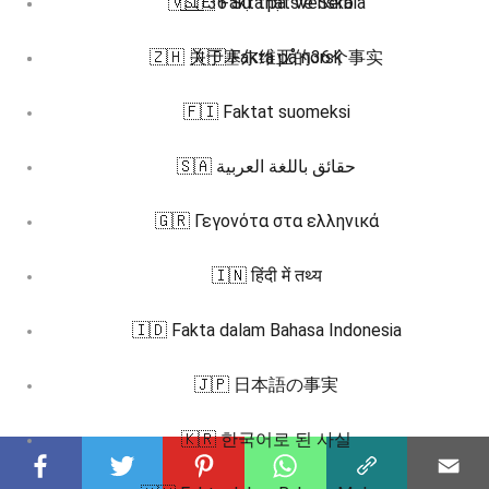
🇻🇮 36 Sự thật về Serbia
🇸🇪 Fakta på svenska
🇿🇭 关于塞尔维亚的36个事实
🇳🇴 Fakta på norsk
🇫🇮 Faktat suomeksi
🇸🇦 حقائق باللغة العربية
🇬🇷 Γεγονότα στα ελληνικά
🇮🇳 हिंदी में तथ्य
🇮🇩 Fakta dalam Bahasa Indonesia
🇯🇵 日本語の事実
🇰🇷 한국어로 된 사실