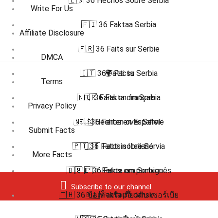
🇪🇸 36 Hechos Sobre Serbia
Write For Us
🇫🇮 36 Faktaa Serbia
Affiliate Disclosure
🇫🇷 36 Faits sur Serbie
DMCA
🇮🇹 36 Fatti su Serbia
🌍 Facts
Terms
🇳🇴 36 Fakta om Serbia
🇫🇷 Faits en français
Privacy Policy
🇳🇱 36 Feiten over Servië
🇪🇸 Hechos en Español
Submit Facts
🇵🇹 36 Fatos sobre Sérvia
🇮🇹 Fatti in Italiano
More Facts
🇧🇷 🇵🇹 Fatos em português
🇸🇪 36 Fakta om Serbien
Subscribe to our channel
🇹🇭 36 ข้อเท็จจริงเกี่ยวกับ เซอร์เบีย
🇩🇰 Fakta på dansk