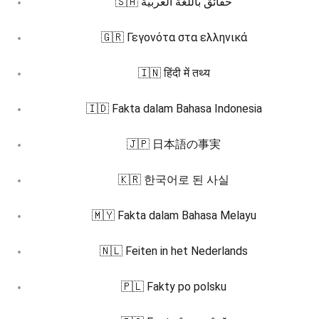
🇸🇦 حقائق باللغة العربية
🇬🇷 Γεγονότα στα ελληνικά
🇮🇳 हिंदी में तथ्य
🇮🇩 Fakta dalam Bahasa Indonesia
🇯🇵 日本語の事実
🇰🇷 한국어로 된 사실
🇲🇾 Fakta dalam Bahasa Melayu
🇳🇱 Feiten in het Nederlands
🇵🇱 Fakty po polsku