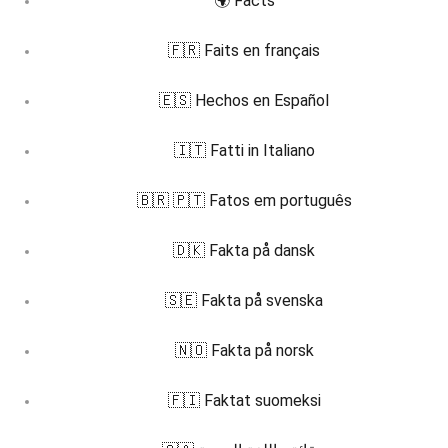
🌍 Facts
🇫🇷 Faits en français
🇪🇸 Hechos en Español
🇮🇹 Fatti in Italiano
🇧🇷 🇵🇹 Fatos em português
🇩🇰 Fakta på dansk
🇸🇪 Fakta på svenska
🇳🇴 Fakta på norsk
🇫🇮 Faktat suomeksi