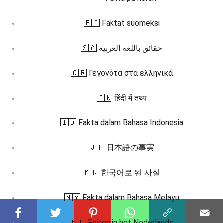
🇫🇮 Faktat suomeksi
🇸🇦 حقائق باللغة العربية
🇬🇷 Γεγονότα στα ελληνικά
🇮🇳 हिंदी में तथ्य
🇮🇩 Fakta dalam Bahasa Indonesia
🇯🇵 日本語の事実
🇰🇷 한국어로 된 사실
🇲🇾 Fakta dalam Bahasa Melayu
🇳🇱 Feiten in het Nederlands