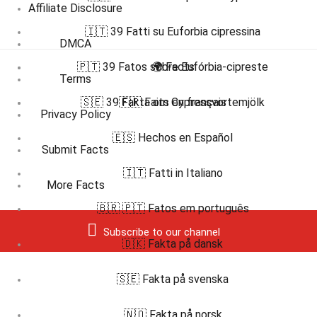
Affiliate Disclosure
🇮🇹 39 Fatti su Euforbia cipressina
DMCA
🇵🇹 39 Fatos sobre Eufórbia-cipreste
🌍 Facts
Terms
🇸🇪 39 Fakta om Cypressvortemjölk
🇫🇷 Faits en français
Privacy Policy
🇪🇸 Hechos en Español
Submit Facts
🇮🇹 Fatti in Italiano
More Facts
🇧🇷 🇵🇹 Fatos em português
Subscribe to our channel
🇩🇰 Fakta på dansk
🇸🇪 Fakta på svenska
🇳🇴 Fakta på norsk