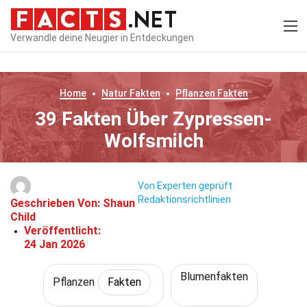
Verwandle deine Neugier in Entdeckungen
Home
Natur
Fakten
Pflanzen
Fakten
39 Fakten Über Zypressen-
Wolfsmilch
Von Experten geprüft
Redaktionsrichtlinien
Geschrieben Von:
Shaun
Child
Veröffentlicht:
24 Jan 2026
Blumenfakten
Pflanzen
Fakten