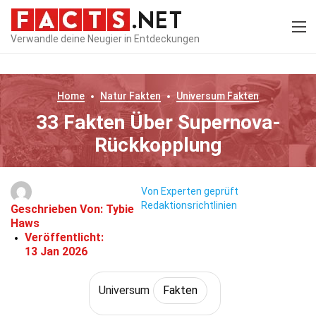
Verwandle deine Neugier in Entdeckungen
Home
Natur
Fakten
Universum
Fakten
33 Fakten Über Supernova-
Rückkopplung
Von Experten geprüft
Redaktionsrichtlinien
Geschrieben Von:
Tybie
Haws
Veröffentlicht:
13 Jan 2026
Universum
Fakten