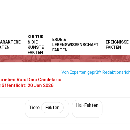
KULTUR
Home
Natur
ERDE &
Fakten
Tiere
Fakten
ARAKTERE
& DIE
EREIGNISSE
LEBENSWISSENSCHAFT
KTEN
KÜNSTE
FAKTEN
29 Fakten Über Riesenhai
FAKTEN
FAKTEN
Von Experten geprüft
Redaktionsrich
hrieben Von:
Dasi Candelario
röffentlicht:
20 Jan 2026
Hai-Fakten
Tiere
Fakten