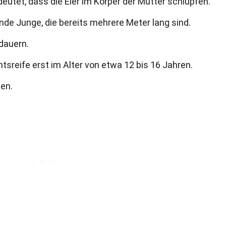
eutet, dass die Eier im Körper der Mutter schlüpfen.
de Junge, die bereits mehrere Meter lang sind.
 dauern.
tsreife erst im Alter von etwa 12 bis 16 Jahren.
den.