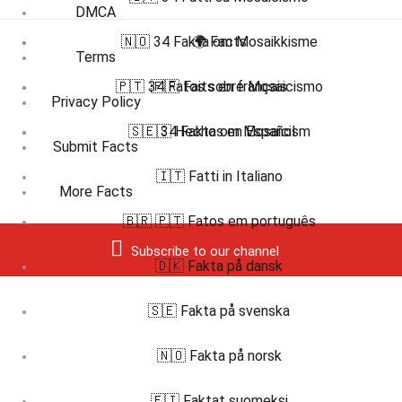
DMCA
🇳🇴 34 Fakta om Mosaikkisme
🌍 Facts
Terms
🇵🇹 34 Fatos sobre Mosaicismo
🇫🇷 Faits en français
Privacy Policy
🇸🇪 34 Fakta om Mosaicism
🇪🇸 Hechos en Español
Submit Facts
🇮🇹 Fatti in Italiano
More Facts
🇧🇷 🇵🇹 Fatos em português
Subscribe to our channel
🇩🇰 Fakta på dansk
🇸🇪 Fakta på svenska
🇳🇴 Fakta på norsk
🇫🇮 Faktat suomeksi