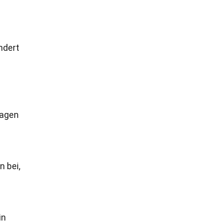
ndert
lagen
n bei,
in