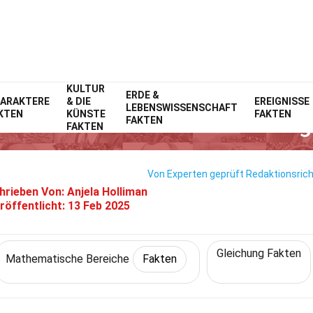
KULTUR
Home
Mathematik & Logik
Fakten
ERDE &
Mathematische Bereiche
Fakt
ARAKTERE
& DIE
EREIGNISSE
LEBENSWISSENSCHAFT
KTEN
KÜNSTE
FAKTEN
Über Gewöhnliche Differential
FAKTEN
FAKTEN
Von Experten geprüft
Redaktionsrich
hrieben Von:
Anjela Holliman
röffentlicht:
13 Feb 2025
Gleichung Fakten
Mathematische Bereiche
Fakten