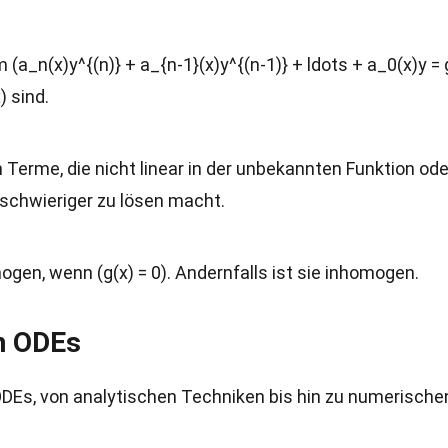
 (a_n(x)y^{(n)} + a_{n-1}(x)y^{(n-1)} + ldots + a_0(x)y = g
) sind.
n Terme, die nicht linear in der unbekannten Funktion ode
t schwieriger zu lösen macht.
mogen, wenn (g(x) = 0). Andernfalls ist sie inhomogen.
n ODEs
ODEs, von analytischen Techniken bis hin zu numerische