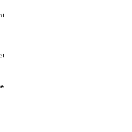
ht
et,
he