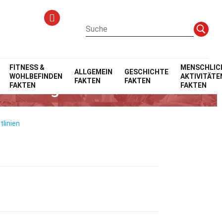
en
FITNESS &
MENSCHLIC
ALLGEMEIN
GESCHICHTE
WOHLBEFINDEN
AKTIVITÄTE
FAKTEN
FAKTEN
gleichungen
FAKTEN
FAKTEN
tlinien