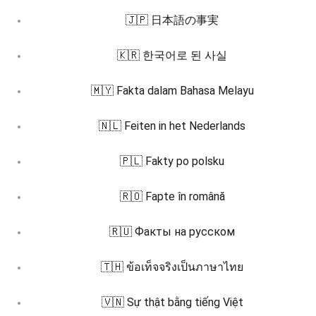
🇯🇵 日本語の事実
🇰🇷 한국어로 된 사실
🇲🇾 Fakta dalam Bahasa Melayu
🇳🇱 Feiten in het Nederlands
🇵🇱 Fakty po polsku
🇷🇴 Fapte în română
🇷🇺 Факты на русском
🇹🇭 ข้อเท็จจริงเป็นภาษาไทย
🇻🇳 Sự thật bằng tiếng Việt