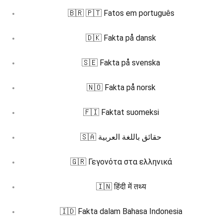
🇧🇷 🇵🇹 Fatos em português
🇩🇰 Fakta på dansk
🇸🇪 Fakta på svenska
🇳🇴 Fakta på norsk
🇫🇮 Faktat suomeksi
🇸🇦 حقائق باللغة العربية
🇬🇷 Γεγονότα στα ελληνικά
🇮🇳 हिंदी में तथ्य
🇮🇩 Fakta dalam Bahasa Indonesia