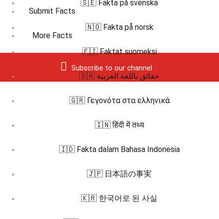
🇸🇪 Fakta på svenska
Submit Facts
🇳🇴 Fakta på norsk
More Facts
🇫🇮 Faktat suomeksi
Subscribe to our channel
🇸🇦 حقائق باللغة العربية
🇬🇷 Γεγονότα στα ελληνικά
🇮🇳 हिंदी में तथ्य
🇮🇩 Fakta dalam Bahasa Indonesia
🇯🇵 日本語の事実
🇰🇷 한국어로 된 사실