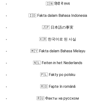
🇮🇳 हिंदी में तथ्य
🇮🇩 Fakta dalam Bahasa Indonesia
🇯🇵 日本語の事実
🇰🇷 한국어로 된 사실
🇲🇾 Fakta dalam Bahasa Melayu
🇳🇱 Feiten in het Nederlands
🇵🇱 Fakty po polsku
🇷🇴 Fapte în română
🇷🇺 Факты на русском