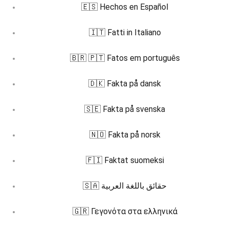
🇪🇸 Hechos en Español
🇮🇹 Fatti in Italiano
🇧🇷 🇵🇹 Fatos em português
🇩🇰 Fakta på dansk
🇸🇪 Fakta på svenska
🇳🇴 Fakta på norsk
🇫🇮 Faktat suomeksi
🇸🇦 حقائق باللغة العربية
🇬🇷 Γεγονότα στα ελληνικά