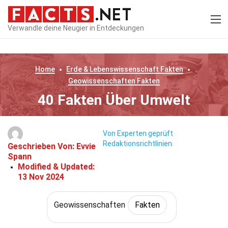
Verwandle deine Neugier in Entdeckungen
Home
Erde & Lebenswissenschaft
Fakten
Geowissenschaften
Fakten
40 Fakten Über Umwelt
Von Experten geprüft
Redaktionsrichtlinien
Geschrieben Von:
Evvie
Spann
Modified & Updated:
13 Nov 2024
Geowissenschaften
Fakten