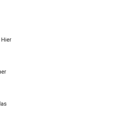
 Hier
ner
das