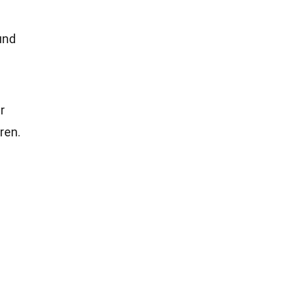
und
r
ren.