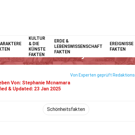
KULTUR
Home
ERDE &
Lebensstil
Fakten
ARAKTERE
& DIE
EREIGNISSE
LEBENSWISSENSCHAFT
KTEN
KÜNSTE
FAKTEN
5 Fakten Über Salicylsäure-Ser
FAKTEN
FAKTEN
Von Experten geprüft
Redaktionsr
eben Von:
Stephanie Mcnamara
ied & Updated:
23 Jan 2025
Schönheitsfakten