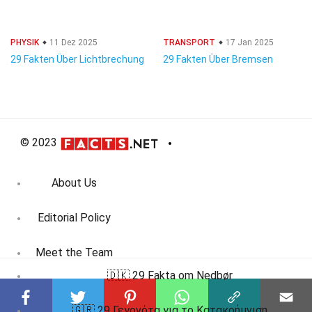
PHYSIK
11 Dez 2025
TRANSPORT
17 Jan 2025
29 Fakten Über Lichtbrechung
29 Fakten Über Bremsen
© 2023
About Us
Editorial Policy
Meet the Team
🇩🇰 29 Fakta om Nedbør
Product Review
🇬🇷 29 Γεγονότα για το Κατακρήμνιση