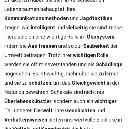
Lebensräumen behauptet. Ihre
Kommunikationsmethoden
und
Jagdtaktiken
zeigen, wie
intelligent
und
vielseitig
sie sind. Diese
Tiere spielen eine wichtige Rolle im
Ökosystem
,
indem sie
Aas fressen
und so zur
Sauberkeit
der
Umwelt beitragen. Trotz ihrer
wichtigen
Rolle
werden sie oft missverstanden und als
Schädlinge
angesehen. Es ist wichtig, mehr über sie zu lernen
und sie zu
schützen
, um das
Gleichgewicht
in der
Natur zu bewahren. Schakale sind nicht nur
Überlebenskünstler
, sondern auch ein
wichtiger
Teil unserer
Tierwelt
. Ihre
Geschichten
und
Verhaltensweisen
bieten uns wertvolle Einblicke in
die
Vielfalt
und
Komplexität
der Natur.