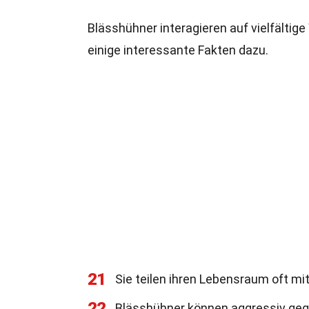
Blässhühner interagieren auf vielfältig
einige interessante Fakten dazu.
21
Sie teilen ihren Lebensraum oft m
22
Blässhühner können aggressiv geg