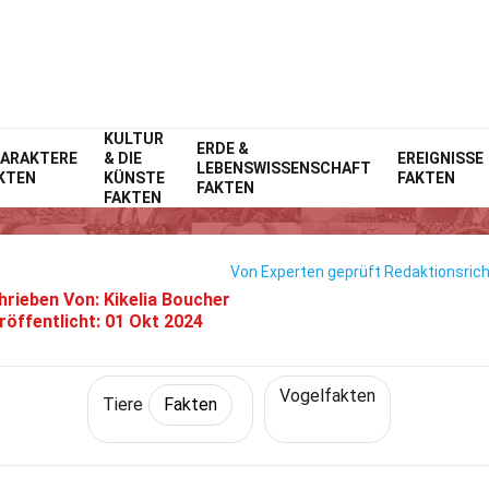
KULTUR
Home
Natur
ERDE &
Fakten
Tiere
Fakten
ARAKTERE
& DIE
EREIGNISSE
LEBENSWISSENSCHAFT
KTEN
KÜNSTE
FAKTEN
40 Fakten Über Blässhuhn
FAKTEN
FAKTEN
Von Experten geprüft
Redaktionsrich
hrieben Von:
Kikelia Boucher
röffentlicht:
01 Okt 2024
Vogelfakten
Tiere
Fakten