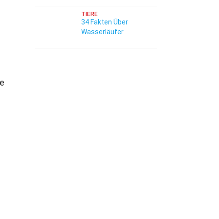
TIERE
34 Fakten Über
Wasserläufer
n
te