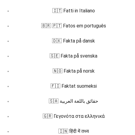
🇮🇹 Fatti in Italiano
🇧🇷 🇵🇹 Fatos em português
🇩🇰 Fakta på dansk
🇸🇪 Fakta på svenska
🇳🇴 Fakta på norsk
🇫🇮 Faktat suomeksi
🇸🇦 حقائق باللغة العربية
🇬🇷 Γεγονότα στα ελληνικά
🇮🇳 हिंदी में तथ्य