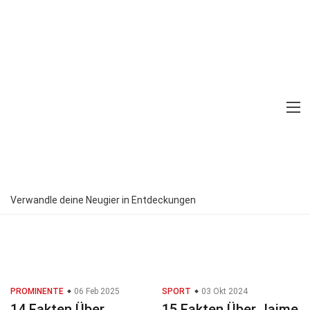
Home
Tags
Athleten Fakten
Verwandle deine Neugier in Entdeckungen
PROMINENTE
06 Feb 2025
SPORT
03 Okt 2024
14 Fakten Über
15 Fakten Über Jaime