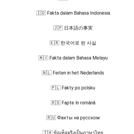
🇮🇩 Fakta dalam Bahasa Indonesia
🇯🇵 日本語の事実
🇰🇷 한국어로 된 사실
🇲🇾 Fakta dalam Bahasa Melayu
🇳🇱 Feiten in het Nederlands
🇵🇱 Fakty po polsku
🇷🇴 Fapte în română
🇷🇺 Факты на русском
🇹🇭 ข้อเท็จจริงเป็นภาษาไทย