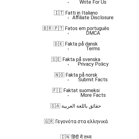
Write For Us
🇮🇹 Fatti in Italiano
Affiliate Disclosure
🇧🇷 🇵🇹 Fatos em português
DMCA
🇩🇰 Fakta på dansk
Terms
🇸🇪 Fakta på svenska
Privacy Policy
🇳🇴 Fakta på norsk
Submit Facts
🇫🇮 Faktat suomeksi
More Facts
🇸🇦 حقائق باللغة العربية
🇬🇷 Γεγονότα στα ελληνικά
🇮🇳 हिंदी में तथ्य