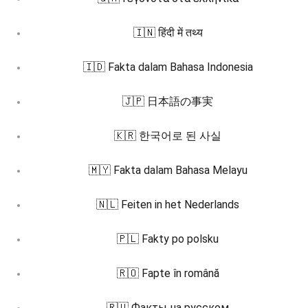
🇮🇳 हिंदी में तथ्य
🇮🇩 Fakta dalam Bahasa Indonesia
🇯🇵 日本語の事実
🇰🇷 한국어로 된 사실
🇲🇾 Fakta dalam Bahasa Melayu
🇳🇱 Feiten in het Nederlands
🇵🇱 Fakty po polsku
🇷🇴 Fapte în română
🇷🇺 Факты на русском