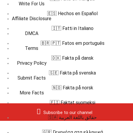
Write For Us
🇪🇸 Hechos en Español
Affiliate Disclosure
🇮🇹 Fatti in Italiano
DMCA
🇧🇷 🇵🇹 Fatos em português
Terms
🇩🇰 Fakta på dansk
Privacy Policy
🇸🇪 Fakta på svenska
Submit Facts
🇳🇴 Fakta på norsk
More Facts
🇫🇮 Faktat suomeksi
Subscribe to our channel
🇸🇦 حقائق باللغة العربية
🇬🇷 Γεγονότα στα ελληνικά