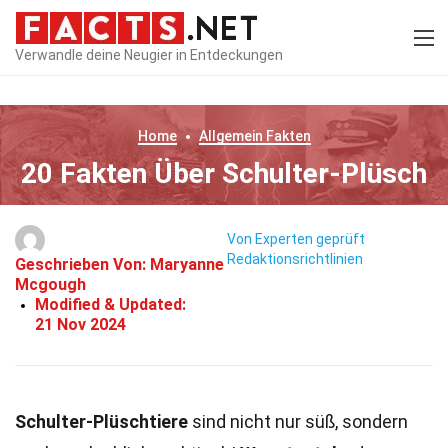
Verwandle deine Neugier in Entdeckungen
Home
Allgemein
Fakten
20 Fakten Über Schulter-Plüsch
Von Experten geprüft
Redaktionsrichtlinien
Geschrieben Von:
Maryanne
Mcgough
Modified & Updated:
21 Nov 2024
Schulter-Plüschtiere
sind nicht nur süß, sondern