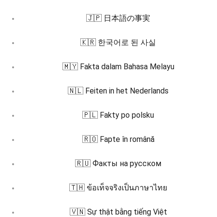
🇯🇵 日本語の事実
🇰🇷 한국어로 된 사실
🇲🇾 Fakta dalam Bahasa Melayu
🇳🇱 Feiten in het Nederlands
🇵🇱 Fakty po polsku
🇷🇴 Fapte în română
🇷🇺 Факты на русском
🇹🇭 ข้อเท็จจริงเป็นภาษาไทย
🇻🇳 Sự thật bằng tiếng Việt