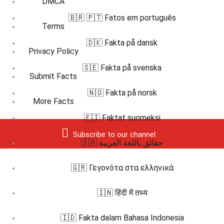
DMCA
🇧🇷 🇵🇹 Fatos em português
Terms
🇩🇰 Fakta på dansk
Privacy Policy
🇸🇪 Fakta på svenska
Submit Facts
🇳🇴 Fakta på norsk
More Facts
🇫🇮 Faktat suomeksi
Subscribe to our channel
🇸🇦 حقائق باللغة العربية
🇬🇷 Γεγονότα στα ελληνικά
🇮🇳 हिंदी में तथ्य
🇮🇩 Fakta dalam Bahasa Indonesia