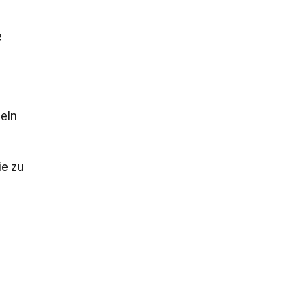
e
eln
ie zu