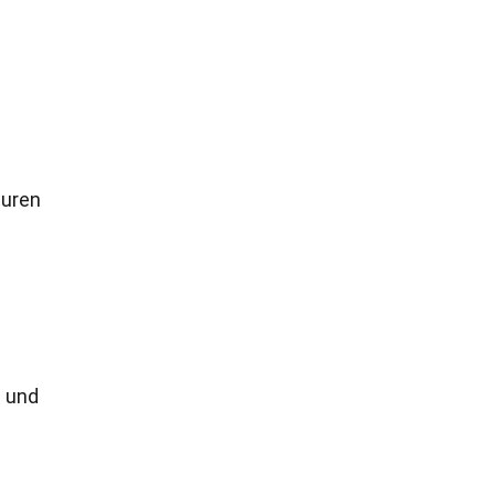
euren
d
s und