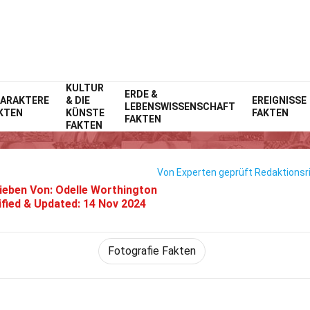
KULTUR
Home
ERDE &
Allgemein
Fakten
ARAKTERE
& DIE
EREIGNISSE
LEBENSWISSENSCHAFT
KTEN
KÜNSTE
FAKTEN
20 Fakten Über Ulanzi
FAKTEN
FAKTEN
Von Experten geprüft
Redaktionsri
ieben Von:
Odelle Worthington
fied & Updated:
14 Nov 2024
Fotografie Fakten