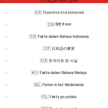
🇸🇦 حقائق باللغة العربية
🇬🇷 Γεγονότα στα ελληνικά
🇮🇳 हिंदी में तथ्य
🇮🇩 Fakta dalam Bahasa Indonesia
🇯🇵 日本語の事実
🇰🇷 한국어로 된 사실
🇲🇾 Fakta dalam Bahasa Melayu
🇳🇱 Feiten in het Nederlands
🇵🇱 Fakty po polsku