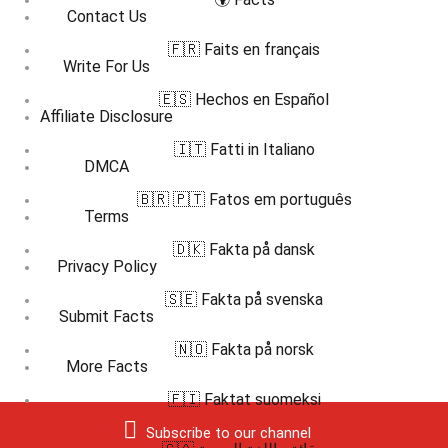
Contact Us
🇫🇷 Faits en français
Write For Us
🇪🇸 Hechos en Español
Affiliate Disclosure
🇮🇹 Fatti in Italiano
DMCA
🇧🇷 🇵🇹 Fatos em português
Terms
🇩🇰 Fakta på dansk
Privacy Policy
🇸🇪 Fakta på svenska
Submit Facts
🇳🇴 Fakta på norsk
More Facts
🇫🇮 Faktat suomeksi
Subscribe to our channel