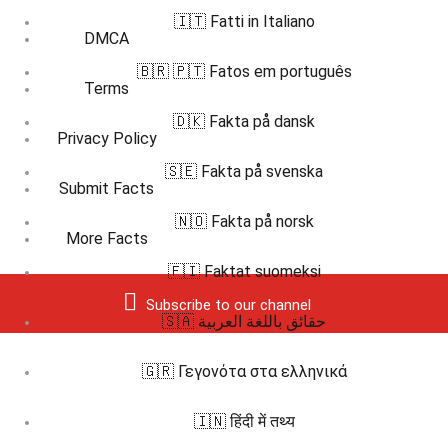
🇮🇹 Fatti in Italiano
DMCA
🇧🇷 🇵🇹 Fatos em português
Terms
🇩🇰 Fakta på dansk
Privacy Policy
🇸🇪 Fakta på svenska
Submit Facts
🇳🇴 Fakta på norsk
More Facts
🇫🇮 Faktat suomeksi
Subscribe to our channel
🇸🇦 حقائق باللغة العربية
🇬🇷 Γεγονότα στα ελληνικά
🇮🇳 हिंदी में तथ्य