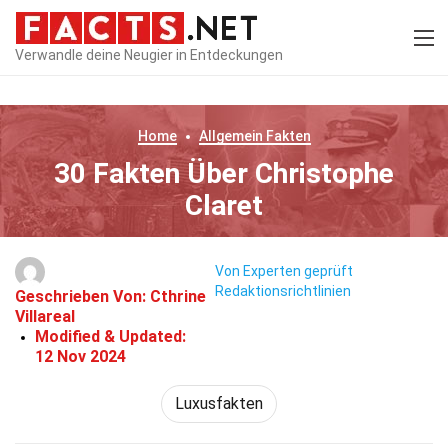
Verwandle deine Neugier in Entdeckungen
Home
Allgemein
Fakten
30 Fakten Über Christophe
Claret
Von Experten geprüft
Redaktionsrichtlinien
Geschrieben Von:
Cthrine
Villareal
Modified & Updated:
12 Nov 2024
Luxusfakten