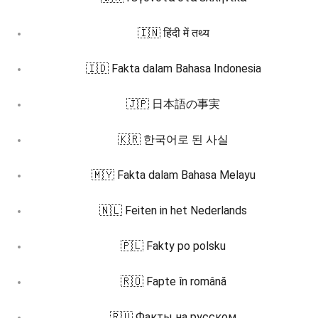
🇮🇳 हिंदी में तथ्य
🇮🇩 Fakta dalam Bahasa Indonesia
🇯🇵 日本語の事実
🇰🇷 한국어로 된 사실
🇲🇾 Fakta dalam Bahasa Melayu
🇳🇱 Feiten in het Nederlands
🇵🇱 Fakty po polsku
🇷🇴 Fapte în română
🇷🇺 Факты на русском