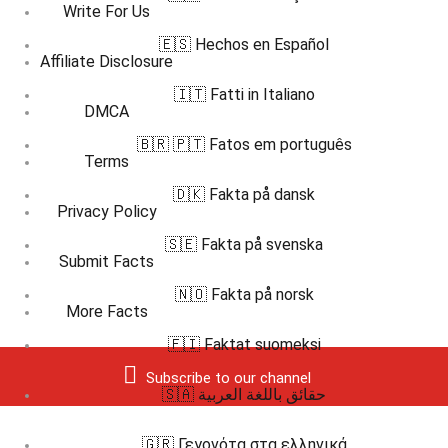
Write For Us
🇪🇸 Hechos en Español
Affiliate Disclosure
🇮🇹 Fatti in Italiano
DMCA
🇧🇷 🇵🇹 Fatos em português
Terms
🇩🇰 Fakta på dansk
Privacy Policy
🇸🇪 Fakta på svenska
Submit Facts
🇳🇴 Fakta på norsk
More Facts
🇫🇮 Faktat suomeksi
Subscribe to our channel
🇸🇦 حقائق باللغة العربية
🇬🇷 Γεγονότα στα ελληνικά