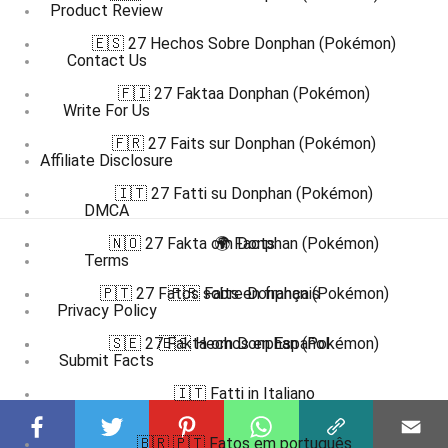
Product Review
🇪🇸 27 Hechos Sobre Donphan (Pokémon)
Contact Us
🇫🇮 27 Faktaa Donphan (Pokémon)
Write For Us
🇫🇷 27 Faits sur Donphan (Pokémon)
Affiliate Disclosure
🇮🇹 27 Fatti su Donphan (Pokémon)
DMCA
🇳🇴 27 Fakta om Donphan (Pokémon)
🌍 Facts
Terms
🇵🇹 27 Fatos sobre Donphan (Pokémon)
🇫🇷 Faits en français
Privacy Policy
🇸🇪 27 Fakta om Donphan (Pokémon)
🇪🇸 Hechos en Español
Submit Facts
🇮🇹 Fatti in Italiano
More Facts
🇧🇷 🇵🇹 Fatos em português