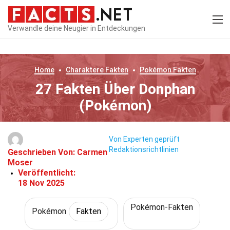
Verwandle deine Neugier in Entdeckungen
Home
Charaktere
Fakten
Pokémon
Fakten
27 Fakten Über Donphan
(Pokémon)
Von Experten geprüft
Redaktionsrichtlinien
Geschrieben Von:
Carmen
Moser
Veröffentlicht:
18 Nov 2025
Pokémon-Fakten
Pokémon
Fakten