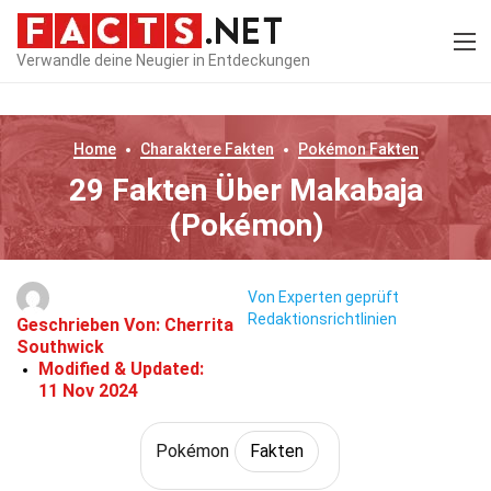
Verwandle deine Neugier in Entdeckungen
Home
Charaktere
Fakten
Pokémon
Fakten
29 Fakten Über Makabaja
(Pokémon)
Von Experten geprüft
Redaktionsrichtlinien
Geschrieben Von:
Cherrita
Southwick
Modified & Updated:
11 Nov 2024
Pokémon
Fakten