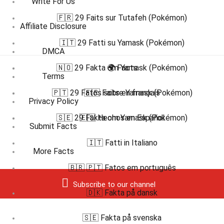
Write For Us
🇫🇷 29 Faits sur Tutafeh (Pokémon)
Affiliate Disclosure
🇮🇹 29 Fatti su Yamask (Pokémon)
DMCA
🇳🇴 29 Fakta om Yamask (Pokémon)
🌍 Facts
Terms
🇵🇹 29 Fatos sobre Yamask (Pokémon)
🇫🇷 Faits en français
Privacy Policy
🇸🇪 29 Fakta om Yamask (Pokémon)
🇪🇸 Hechos en Español
Submit Facts
🇮🇹 Fatti in Italiano
More Facts
🇧🇷 🇵🇹 Fatos em português
Subscribe to our channel
🇩🇰 Fakta på dansk
🇸🇪 Fakta på svenska