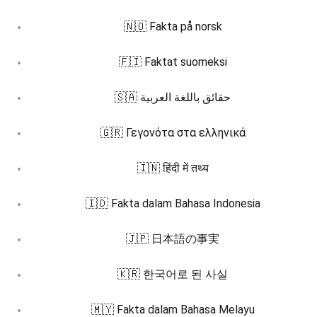
🇳🇴 Fakta på norsk
🇫🇮 Faktat suomeksi
🇸🇦 حقائق باللغة العربية
🇬🇷 Γεγονότα στα ελληνικά
🇮🇳 हिंदी में तथ्य
🇮🇩 Fakta dalam Bahasa Indonesia
🇯🇵 日本語の事実
🇰🇷 한국어로 된 사실
🇲🇾 Fakta dalam Bahasa Melayu