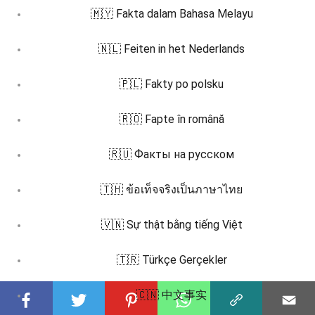
🇲🇾 Fakta dalam Bahasa Melayu
🇳🇱 Feiten in het Nederlands
🇵🇱 Fakty po polsku
🇷🇴 Fapte în română
🇷🇺 Факты на русском
🇹🇭 ข้อเท็จจริงเป็นภาษาไทย
🇻🇳 Sự thật bằng tiếng Việt
🇹🇷 Türkçe Gerçekler
🇨🇳 中文事实