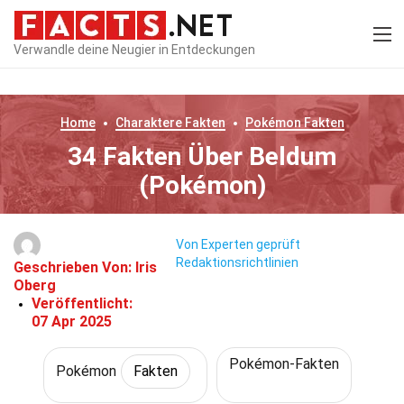
Verwandle deine Neugier in Entdeckungen
Home
Charaktere
Fakten
Pokémon
Fakten
34 Fakten Über Beldum
(Pokémon)
Von Experten geprüft
Redaktionsrichtlinien
Geschrieben Von:
Iris
Oberg
Veröffentlicht:
07 Apr 2025
Pokémon-Fakten
Pokémon
Fakten