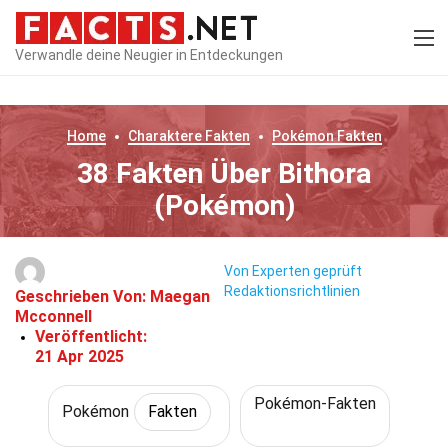
Verwandle deine Neugier in Entdeckungen
Home
Charaktere
Fakten
Pokémon
Fakten
38 Fakten Über Bithora
(Pokémon)
Von Experten geprüft
Redaktionsrichtlinien
Geschrieben Von:
Maegan
Mcconnell
Veröffentlicht:
21 Apr 2025
Pokémon-Fakten
Pokémon
Fakten