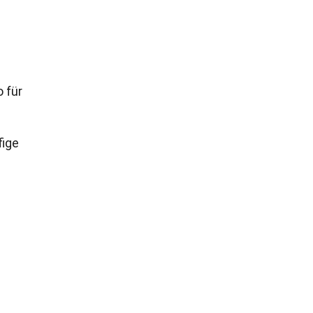
 für
fige