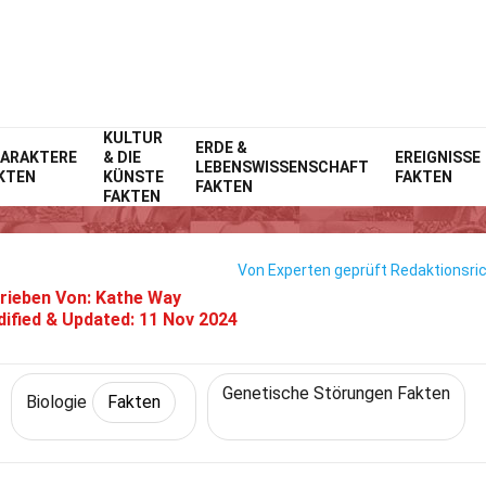
KULTUR
Home
Erde & Lebenswissenschaft
ERDE &
Fakten
Biologie
Fakten
ARAKTERE
& DIE
EREIGNISSE
LEBENSWISSENSCHAFT
KTEN
KÜNSTE
FAKTEN
40 Fakten Über Hirsutismus
FAKTEN
FAKTEN
Von Experten geprüft
Redaktionsric
rieben Von:
Kathe Way
ified & Updated:
11 Nov 2024
Genetische Störungen Fakten
Biologie
Fakten