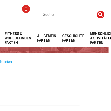
en
Fakten
FITNESS &
MENSCHLIC
ALLGEMEIN
GESCHICHTE
WOHLBEFINDEN
AKTIVITÄTE
FAKTEN
FAKTEN
FAKTEN
FAKTEN
htlinien