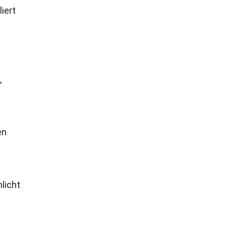
iert
,
en
licht