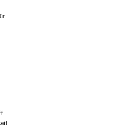
ür
ff
eit