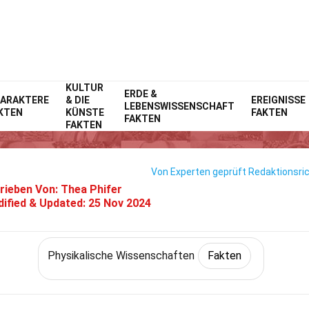
KULTUR
Erde & Lebenswissenschaft
ERDE &
Fakten
Physikalische Wissenschaft
ARAKTERE
& DIE
EREIGNISSE
LEBENSWISSENSCHAFT
KTEN
KÜNSTE
FAKTEN
26 Fakten Über Gewächshaus
FAKTEN
FAKTEN
Von Experten geprüft
Redaktionsric
rieben Von:
Thea Phifer
ified & Updated:
25 Nov 2024
Physikalische Wissenschaften
Fakten