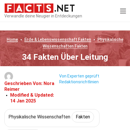
Verwandle deine Neugier in Entdeckungen
Home
Erde & Lebenswissenschaft
Fakten
Physikalische
Wissenschaften
Fakten
34 Fakten Über Leitung
Von Experten geprüft
Redaktionsrichtlinien
Geschrieben Von:
Nora
Reimer
Modified & Updated:
14 Jan 2025
Physikalische Wissenschaften
Fakten