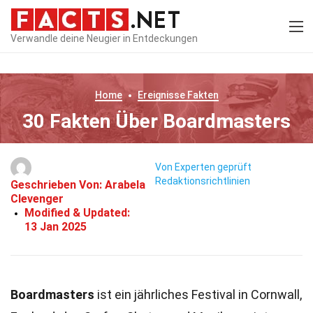
Verwandle deine Neugier in Entdeckungen
Home
Ereignisse
Fakten
30 Fakten Über Boardmasters
Von Experten geprüft
Redaktionsrichtlinien
Geschrieben Von:
Arabela
Clevenger
Modified & Updated:
13 Jan 2025
Boardmasters
ist ein jährliches Festival in Cornwall,