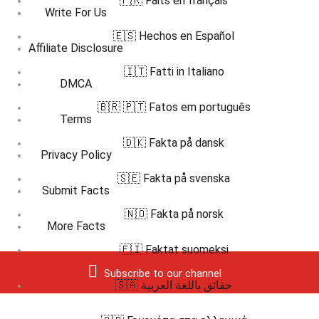
🇫🇷 Faits en français
Write For Us
🇪🇸 Hechos en Español
Affiliate Disclosure
🇮🇹 Fatti in Italiano
DMCA
🇧🇷 🇵🇹 Fatos em português
Terms
🇩🇰 Fakta på dansk
Privacy Policy
🇸🇪 Fakta på svenska
Submit Facts
🇳🇴 Fakta på norsk
More Facts
🇫🇮 Faktat suomeksi
Subscribe to our channel
🇸🇦 حقائق باللغة العربية