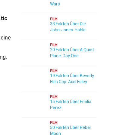
Wars
tic
FILM
33 Fakten Über Die
John-Jones-Höhle
seine
FILM
20 Fakten Über A Quiet
Place: Day One
ng,
FILM
19 Fakten Über Beverly
Hills Cop: Axel Foley
FILM
15 Fakten Über Emilia
Perez
FILM
50 Fakten Über Rebel
Moon