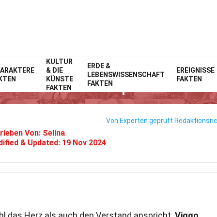
KULTUR
Home
ERDE &
Film
Fakten
ARAKTERE
& DIE
EREIGNISSE
LEBENSWISSENSCHAFT
KTEN
KÜNSTE
FAKTEN
38 Fakten Über Captain Fantast
FAKTEN
FAKTEN
Von Experten geprüft
Redaktionsric
rieben Von:
Selina
ified & Updated:
19 Nov 2024
ohl das Herz als auch den Verstand anspricht.
Viggo