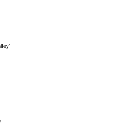
lley".
e