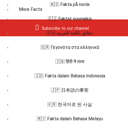
🇳🇴 Fakta på norsk
More Facts
🇫🇮 Faktat suomeksi
Subscribe to our channel
🇸🇦 حقائق باللغة العربية
🇬🇷 Γεγονότα στα ελληνικά
🇮🇳 हिंदी में तथ्य
🇮🇩 Fakta dalam Bahasa Indonesia
🇯🇵 日本語の事実
🇰🇷 한국어로 된 사실
🇲🇾 Fakta dalam Bahasa Melayu