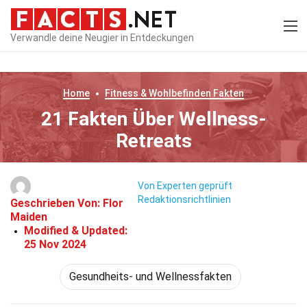
Verwandle deine Neugier in Entdeckungen
Home
Fitness & Wohlbefinden
Fakten
21 Fakten Über Wellness-
Retreats
Von Experten geprüft
Redaktionsrichtlinien
Geschrieben Von:
Flor
Maiden
Modified & Updated:
25 Nov 2024
Gesundheits- und Wellnessfakten