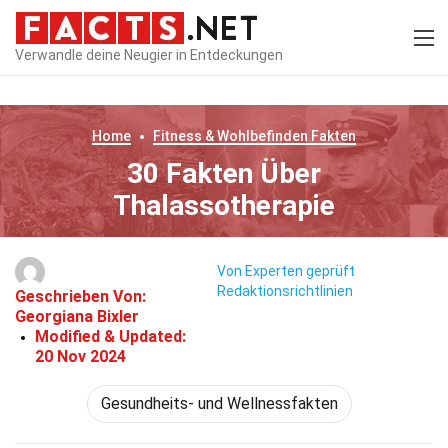
Verwandle deine Neugier in Entdeckungen
Home
Fitness & Wohlbefinden
Fakten
30 Fakten Über
Thalassotherapie
Von Experten geprüft
Redaktionsrichtlinien
Geschrieben Von:
Georgiana Bixler
Modified & Updated:
20 Nov 2024
Gesundheits- und Wellnessfakten