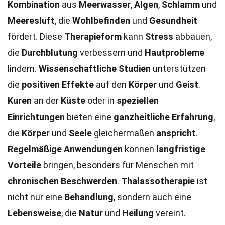
Kombination
aus
Meerwasser
,
Algen
,
Schlamm
und
Meeresluft
, die
Wohlbefinden
und
Gesundheit
fördert. Diese
Therapieform
kann
Stress
abbauen,
die
Durchblutung
verbessern und
Hautprobleme
lindern.
Wissenschaftliche Studien
unterstützen
die
positiven Effekte
auf den
Körper
und
Geist
.
Kuren
an der
Küste
oder in
speziellen
Einrichtungen
bieten eine
ganzheitliche Erfahrung
,
die
Körper
und
Seele
gleichermaßen
anspricht
.
Regelmäßige Anwendungen
können
langfristige
Vorteile
bringen, besonders für Menschen mit
chronischen Beschwerden
.
Thalassotherapie
ist
nicht nur eine
Behandlung
, sondern auch eine
Lebensweise
, die
Natur
und
Heilung
vereint.