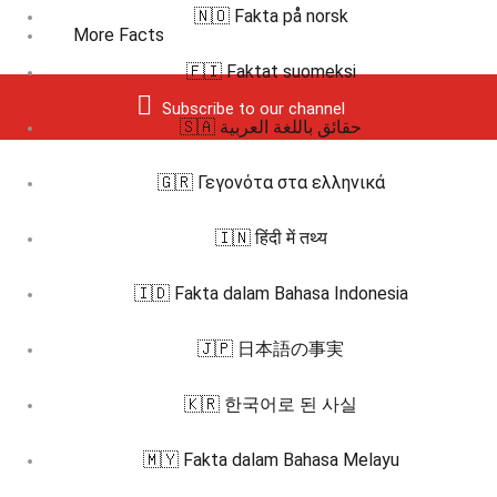
🇳🇴 Fakta på norsk
More Facts
🇫🇮 Faktat suomeksi
Subscribe to our channel
🇸🇦 حقائق باللغة العربية
🇬🇷 Γεγονότα στα ελληνικά
🇮🇳 हिंदी में तथ्य
🇮🇩 Fakta dalam Bahasa Indonesia
🇯🇵 日本語の事実
🇰🇷 한국어로 된 사실
🇲🇾 Fakta dalam Bahasa Melayu