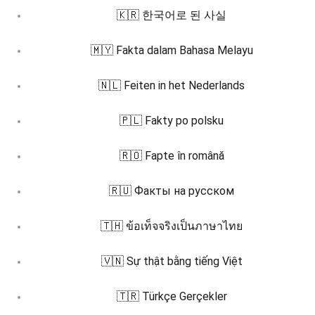
🇰🇷 한국어로 된 사실
🇲🇾 Fakta dalam Bahasa Melayu
🇳🇱 Feiten in het Nederlands
🇵🇱 Fakty po polsku
🇷🇴 Fapte în română
🇷🇺 Факты на русском
🇹🇭 ข้อเท็จจริงเป็นภาษาไทย
🇻🇳 Sự thật bằng tiếng Việt
🇹🇷 Türkçe Gerçekler