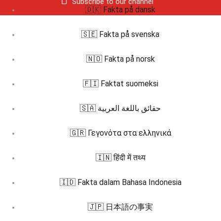
Subscribe to our channel
🇩🇰 Fakta på dansk
🇸🇪 Fakta på svenska
🇳🇴 Fakta på norsk
🇫🇮 Faktat suomeksi
🇸🇦 حقائق باللغة العربية
🇬🇷 Γεγονότα στα ελληνικά
🇮🇳 हिंदी में तथ्य
🇮🇩 Fakta dalam Bahasa Indonesia
🇯🇵 日本語の事実