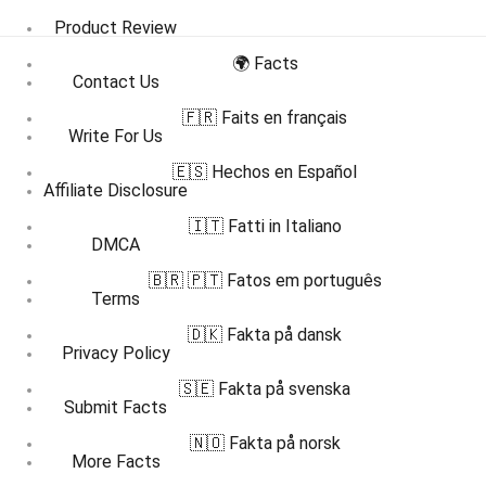
Product Review
🌍 Facts
Contact Us
🇫🇷 Faits en français
Write For Us
🇪🇸 Hechos en Español
Affiliate Disclosure
🇮🇹 Fatti in Italiano
DMCA
🇧🇷 🇵🇹 Fatos em português
Terms
🇩🇰 Fakta på dansk
Privacy Policy
🇸🇪 Fakta på svenska
Submit Facts
🇳🇴 Fakta på norsk
More Facts