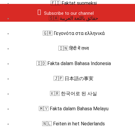
🇫🇮 Faktat suomeksi
Subscribe to our channel
🇸🇦 حقائق باللغة العربية
🇬🇷 Γεγονότα στα ελληνικά
🇮🇳 हिंदी में तथ्य
🇮🇩 Fakta dalam Bahasa Indonesia
🇯🇵 日本語の事実
🇰🇷 한국어로 된 사실
🇲🇾 Fakta dalam Bahasa Melayu
🇳🇱 Feiten in het Nederlands