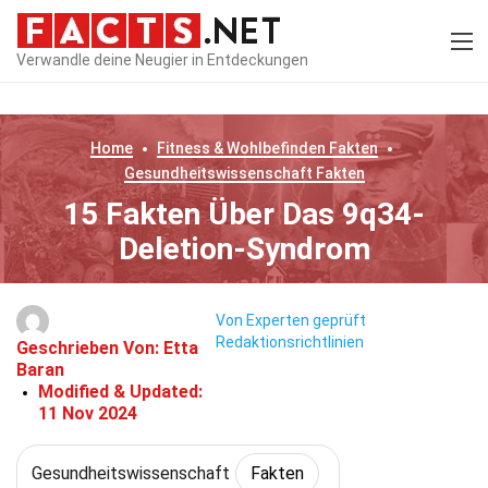
Verwandle deine Neugier in Entdeckungen
Home
Fitness & Wohlbefinden
Fakten
Gesundheitswissenschaft
Fakten
15 Fakten Über Das 9q34-
Deletion-Syndrom
Von Experten geprüft
Redaktionsrichtlinien
Geschrieben Von:
Etta
Baran
Modified & Updated:
11 Nov 2024
Gesundheitswissenschaft
Fakten