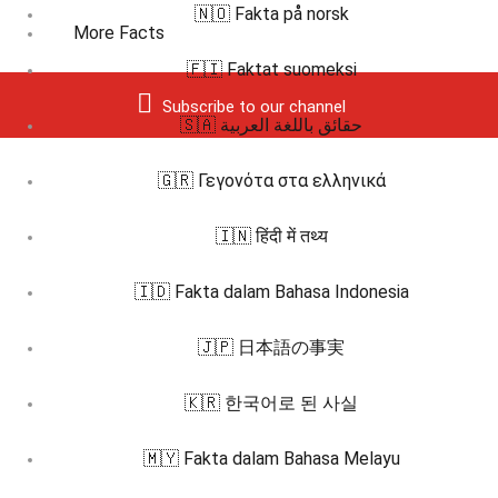
🇳🇴 Fakta på norsk
More Facts
🇫🇮 Faktat suomeksi
Subscribe to our channel
🇸🇦 حقائق باللغة العربية
🇬🇷 Γεγονότα στα ελληνικά
🇮🇳 हिंदी में तथ्य
🇮🇩 Fakta dalam Bahasa Indonesia
🇯🇵 日本語の事実
🇰🇷 한국어로 된 사실
🇲🇾 Fakta dalam Bahasa Melayu