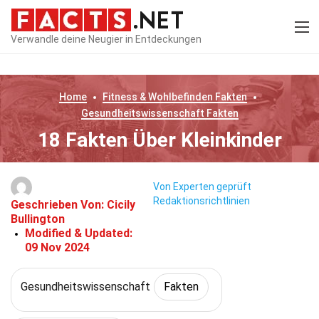
Verwandle deine Neugier in Entdeckungen
Home
Fitness & Wohlbefinden
Fakten
Gesundheitswissenschaft
Fakten
18 Fakten Über Kleinkinder
Von Experten geprüft
Redaktionsrichtlinien
Geschrieben Von:
Cicily
Bullington
Modified & Updated:
09 Nov 2024
Gesundheitswissenschaft
Fakten