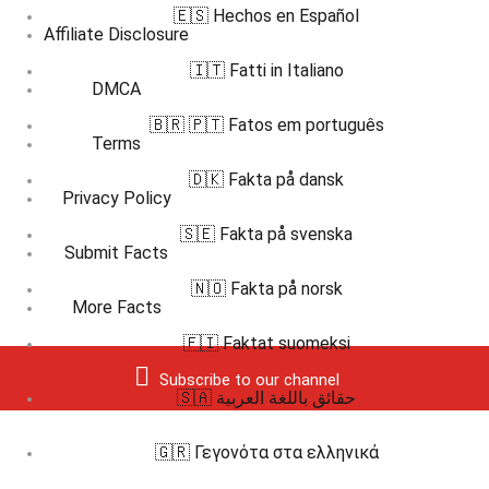
🇪🇸 Hechos en Español
Affiliate Disclosure
🇮🇹 Fatti in Italiano
DMCA
🇧🇷 🇵🇹 Fatos em português
Terms
🇩🇰 Fakta på dansk
Privacy Policy
🇸🇪 Fakta på svenska
Submit Facts
🇳🇴 Fakta på norsk
More Facts
🇫🇮 Faktat suomeksi
Subscribe to our channel
🇸🇦 حقائق باللغة العربية
🇬🇷 Γεγονότα στα ελληνικά