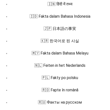
🇮🇳 हिंदी में तथ्य
🇮🇩 Fakta dalam Bahasa Indonesia
🇯🇵 日本語の事実
🇰🇷 한국어로 된 사실
🇲🇾 Fakta dalam Bahasa Melayu
🇳🇱 Feiten in het Nederlands
🇵🇱 Fakty po polsku
🇷🇴 Fapte în română
🇷🇺 Факты на русском