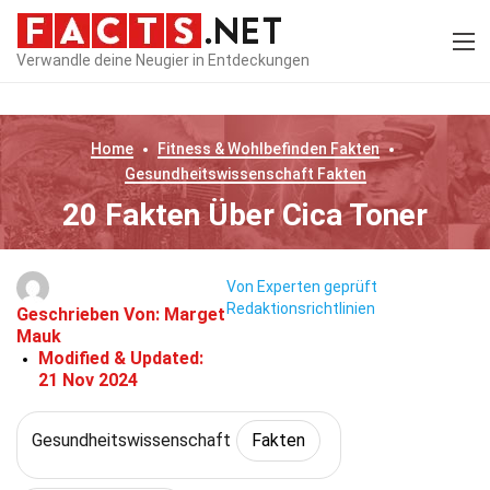
Verwandle deine Neugier in Entdeckungen
Home
Fitness & Wohlbefinden
Fakten
Gesundheitswissenschaft
Fakten
20 Fakten Über Cica Toner
Von Experten geprüft
Redaktionsrichtlinien
Geschrieben Von:
Marget
Mauk
Modified & Updated:
21 Nov 2024
Gesundheitswissenschaft
Fakten