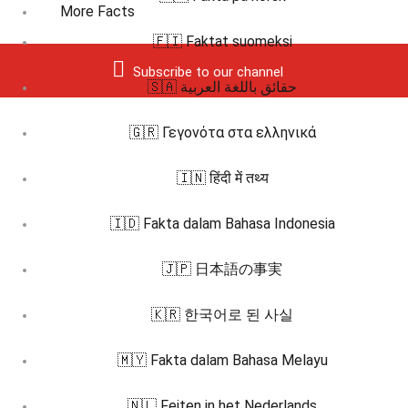
More Facts
🇫🇮 Faktat suomeksi
Subscribe to our channel
🇸🇦 حقائق باللغة العربية
🇬🇷 Γεγονότα στα ελληνικά
🇮🇳 हिंदी में तथ्य
🇮🇩 Fakta dalam Bahasa Indonesia
🇯🇵 日本語の事実
🇰🇷 한국어로 된 사실
🇲🇾 Fakta dalam Bahasa Melayu
🇳🇱 Feiten in het Nederlands