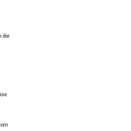
 die
ise
drom