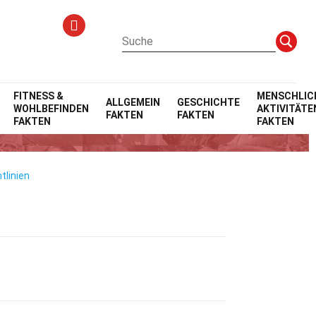
kten
FITNESS &
MENSCHLIC
ALLGEMEIN
GESCHICHTE
WOHLBEFINDEN
AKTIVITÄTE
FAKTEN
FAKTEN
drom
FAKTEN
FAKTEN
tlinien