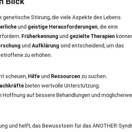
n Blick
ne genetische Störung, die viele Aspekte des Lebens
erliche
und
geistige Herausforderungen
, die eine
rfordern.
Früherkennung
und
gezielte Therapien
können
orschung
und
Aufklärung
sind entscheidend, um das
Betroffene zu erhöhen.
cht scheuen,
Hilfe
und
Ressourcen
zu suchen.
Fachkräfte
bieten wertvolle Unterstützung.
n Hoffnung auf bessere Behandlungen und möglicherwe
schung und helft, das Bewusstsein für das ANOTHER-Syn