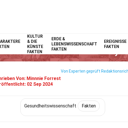
KULTUR
me
Fitness & Wohlbefinden
ERDE &
Fakten
Gesundheitswissenschaft
Fa
ARAKTERE
& DIE
EREIGNISSE
LEBENSWISSENSCHAFT
KTEN
KÜNSTE
FAKTEN
Fakten Über Das ANOTHER-Syn
FAKTEN
FAKTEN
Von Experten geprüft
Redaktionsrich
hrieben Von:
Minnnie Forrest
röffentlicht:
02 Sep 2024
Gesundheitswissenschaft
Fakten