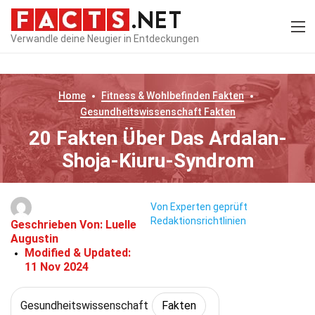
Verwandle deine Neugier in Entdeckungen
Home
Fitness & Wohlbefinden
Fakten
Gesundheitswissenschaft
Fakten
20 Fakten Über Das Ardalan-
Shoja-Kiuru-Syndrom
Von Experten geprüft
Redaktionsrichtlinien
Geschrieben Von:
Luelle
Augustin
Modified & Updated:
11 Nov 2024
Gesundheitswissenschaft
Fakten