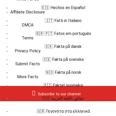
🇪🇸 Hechos en Español
Affiliate Disclosure
🇮🇹 Fatti in Italiano
DMCA
🇧🇷 🇵🇹 Fatos em português
Terms
🇩🇰 Fakta på dansk
Privacy Policy
🇸🇪 Fakta på svenska
Submit Facts
🇳🇴 Fakta på norsk
More Facts
🇫🇮 Faktat suomeksi
Subscribe to our channel
🇸🇦 حقائق باللغة العربية
🇬🇷 Γεγονότα στα ελληνικά